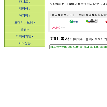
카시트
▼
※ bebeok 는 가격비교 정보만 제공할 뿐 구
캐리어
▼
[ 쇼핑몰 바로가기 ] 아래 쇼핑몰을 클릭
아기띠
▼
포대기／보낭
▼
슬링
▼
기저귀가방
▼
URL 복사 :
(아래주소를 복사하셔서 카
기타상품