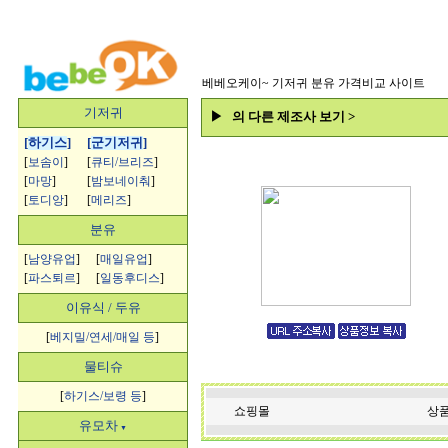
베베오케이~
기저귀 분유 가격비교 사이트
기저귀
▶ 의 다른 제조사 보기 >
[
하기스
]
[
군기저귀
]
[
보솜이
]
[
큐티/브리즈
]
[
마망
]
[
밤보네이춰
]
[
토디앙
]
[
메리즈
]
분유
[
남양유업
]
[
매일유업
]
[
파스퇴르
]
[
일동후디스
]
이유식 / 두유
[
베지밀/연세/매일 등
]
물티슈
[
하기스/보령 등
]
쇼핑몰
상품
유모차
▼