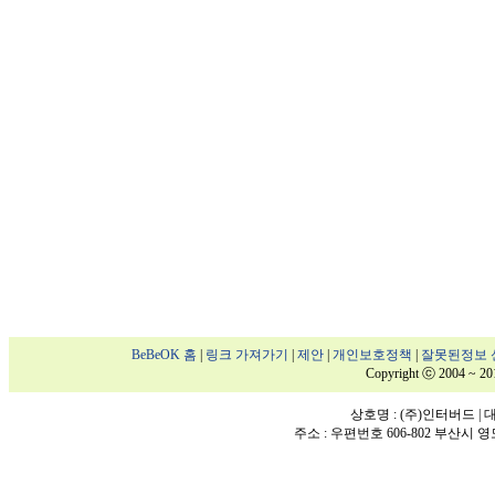
BeBeOK 홈
|
링크 가져가기
|
제안
|
개인보호정책
|
잘못된정보 
Copyright ⓒ 2004 ~ 20
상호명 : (주)인터버드 | 대표
주소 : 우편번호 606-802 부산시