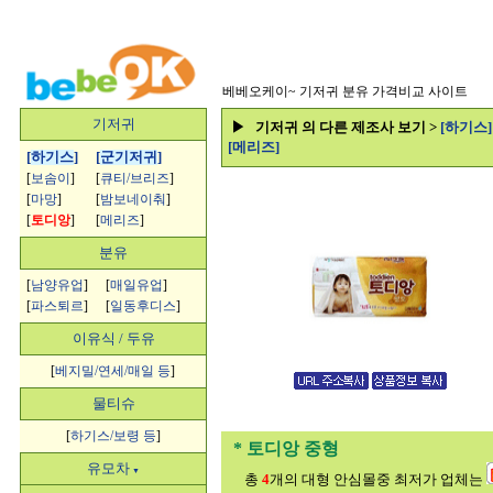
베베오케이~
기저귀 분유 가격비교 사이트
기저귀
▶ 기저귀 의 다른 제조사 보기 >
[하기스
[메리즈]
[
하기스
]
[
군기저귀
]
[
보솜이
]
[
큐티/브리즈
]
[
마망
]
[
밤보네이춰
]
[
토디앙
]
[
메리즈
]
분유
[
남양유업
]
[
매일유업
]
[
파스퇴르
]
[
일동후디스
]
이유식 / 두유
[
베지밀/연세/매일 등
]
물티슈
[
하기스/보령 등
]
* 토디앙 중형
유모차
▼
총
4
개의 대형 안심몰중 최저가 업체는