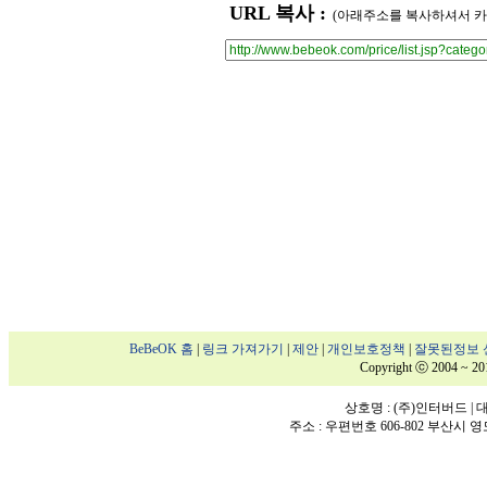
URL 복사 :
(아래주소를 복사하셔서 카
BeBeOK 홈
|
링크 가져가기
|
제안
|
개인보호정책
|
잘못된정보 
Copyright ⓒ 2004 ~ 20
상호명 : (주)인터버드 | 대표
주소 : 우편번호 606-802 부산시