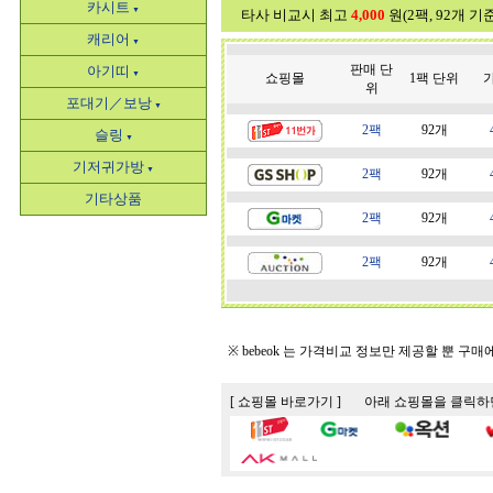
카시트
▼
타사 비교시 최고
4,000
원(2팩, 92개 기
캐리어
▼
판매 단
아기띠
▼
쇼핑몰
1팩 단위
가
위
포대기／보낭
▼
2팩
92개
슬링
▼
기저귀가방
▼
2팩
92개
기타상품
2팩
92개
2팩
92개
※ bebeok 는 가격비교 정보만 제공할 뿐 구
[ 쇼핑몰 바로가기 ] 아래 쇼핑몰을 클릭