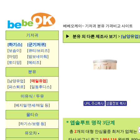
베베오케이~
기저귀 분유 가격비교 사이트
기저귀
▶ 분유 의 다른 제조사 보기 >
[남양유업
[
하기스
]
[
군기저귀
]
[
보솜이
]
[
큐티/브리즈
]
[
마망
]
[
밤보네이춰
]
[
토디앙
]
[
메리즈
]
분유
[
남양유업
]
[
매일유업
]
[
파스퇴르
]
[
일동후디스
]
이유식 / 두유
[
베지밀/연세/매일 등
]
물티슈
* 앱솔루트 명작 3단계
[
하기스/보령 등
]
총
2
개의 대형 안심몰중 최저가 업체는
유모차
▼
타사 비교시 최고
1,004,116
원(6캔, 80