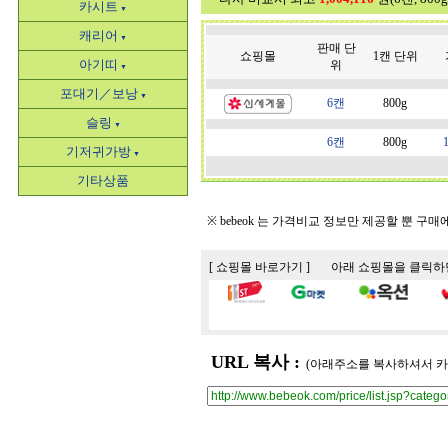
카시트
▼
캐리어
▼
판매 단
쇼핑몰
1캔 단위
아기띠
위
▼
포대기／보낭
▼
6캔
800g
슬링
▼
6캔
800g
기저귀가방
▼
기타상품
※ bebeok 는 가격비교 정보만 제공할 뿐 구
[ 쇼핑몰 바로가기 ] 아래 쇼핑몰을 클릭
URL 복사 :
(아래주소를 복사하셔서 카