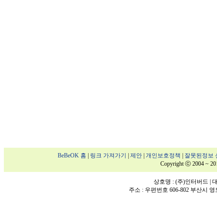
BeBeOK 홈
|
링크 가져가기
|
제안
|
개인보호정책
|
잘못된정보 
Copyright ⓒ 2004 ~ 20
상호명 : (주)인터버드 | 대표
주소 : 우편번호 606-802 부산시