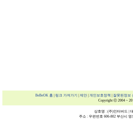
BeBeOK 홈
|
링크 가져가기
|
제안
|
개인보호정책
|
잘못된정보 
Copyright ⓒ 2004 ~ 20
상호명 : (주)인터버드 | 대표
주소 : 우편번호 606-802 부산시