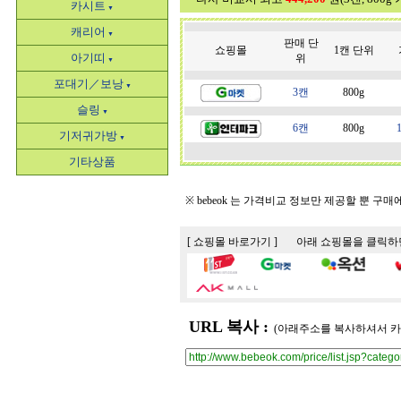
카시트
▼
캐리어
▼
판매 단
쇼핑몰
1캔 단위
아기띠
위
▼
포대기／보낭
▼
3캔
800g
슬링
▼
6캔
800g
기저귀가방
▼
기타상품
※ bebeok 는 가격비교 정보만 제공할 뿐 구
[ 쇼핑몰 바로가기 ] 아래 쇼핑몰을 클릭
URL 복사 :
(아래주소를 복사하셔서 카