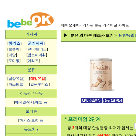
베베오케이~
기저귀 분유 가격비교 사이트
기저귀
▶ 분유 의 다른 제조사 보기 >
[남양유업
[
하기스
]
[
군기저귀
]
[
보솜이
]
[
큐티/브리즈
]
[
마망
]
[
밤보네이춰
]
[
토디앙
]
[
메리즈
]
분유
[
남양유업
]
[
매일유업
]
[
파스퇴르
]
[
일동후디스
]
이유식 / 두유
[
베지밀/연세/매일 등
]
물티슈
* 프리미엄 2단계
[
하기스/보령 등
]
총
2
개의 대형 안심몰중 최저가 업체는
유모차
▼
타사 비교시 최고
444,200
원(3캔, 800