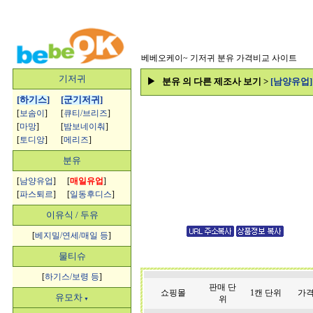
베베오케이~
기저귀 분유 가격비교 사이트
기저귀
▶ 분유 의 다른 제조사 보기 >
[남양유업
[
하기스
]
[
군기저귀
]
[
보솜이
]
[
큐티/브리즈
]
[
마망
]
[
밤보네이춰
]
[
토디앙
]
[
메리즈
]
분유
[
남양유업
]
[
매일유업
]
[
파스퇴르
]
[
일동후디스
]
이유식 / 두유
[
베지밀/연세/매일 등
]
물티슈
[
하기스/보령 등
]
판매 단
쇼핑몰
1캔 단위
가격
유모차
위
▼