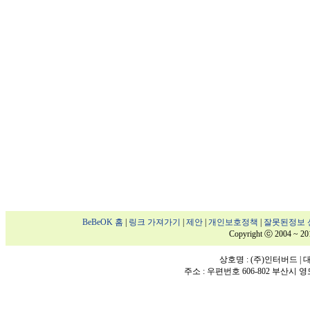
BeBeOK 홈
|
링크 가져가기
|
제안
|
개인보호정책
|
잘못된정보 
Copyright ⓒ 2004 ~ 20
상호명 : (주)인터버드 | 대표
주소 : 우편번호 606-802 부산시