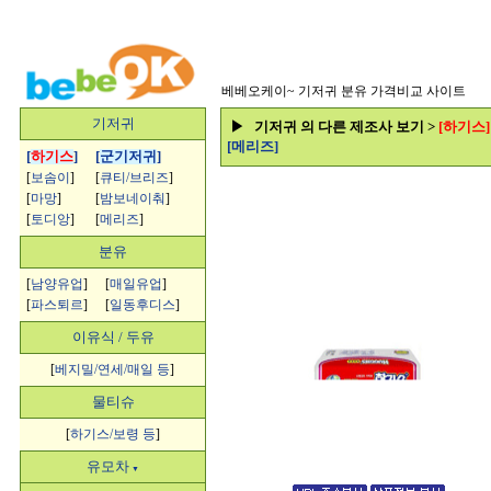
베베오케이~
기저귀 분유 가격비교 사이트
기저귀
▶ 기저귀 의 다른 제조사 보기 >
[하기스
[메리즈]
[
하기스
]
[
군기저귀
]
[
보솜이
]
[
큐티/브리즈
]
[
마망
]
[
밤보네이춰
]
[
토디앙
]
[
메리즈
]
분유
[
남양유업
]
[
매일유업
]
[
파스퇴르
]
[
일동후디스
]
이유식 / 두유
[
베지밀/연세/매일 등
]
물티슈
[
하기스/보령 등
]
유모차
▼