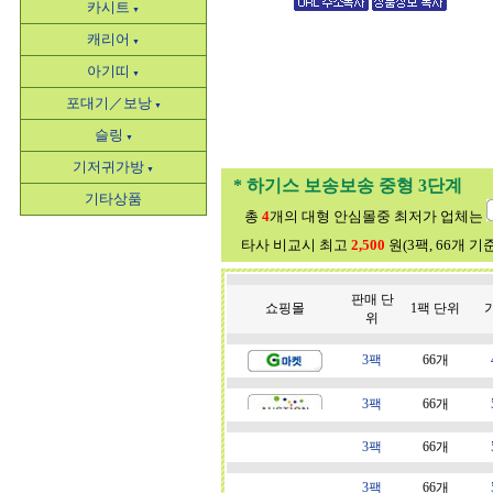
카시트
▼
캐리어
▼
아기띠
▼
포대기／보낭
▼
슬링
▼
기저귀가방
▼
* 하기스 보송보송 중형 3단계
기타상품
총
4
개의 대형 안심몰중 최저가 업체는
타사 비교시 최고
2,500
원(3팩, 66개 기
판매 단
쇼핑몰
1팩 단위
위
3팩
66개
3팩
66개
3팩
66개
3팩
66개